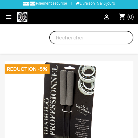
Paiement sécurisé
|
Livraison : 5 à 10 jours
shopping_cart


(0)
REDUCTION -5%