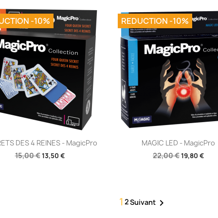
UCTION -10%
REDUCTION -10%
Aperçu rapide
Aperçu rapide


ETS DES 4 REINES - MagicPro
MAGIC LED - MagicPro
15,00 €
22,00 €
13,50 €
19,80 €
1
2

Suivant