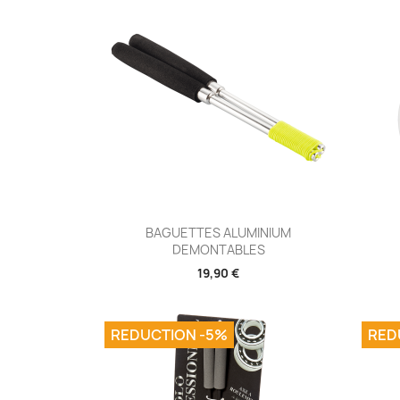
Aperçu rapide

BAGUETTES ALUMINIUM
DEMONTABLES
19,90 €
REDUCTION -5%
RED