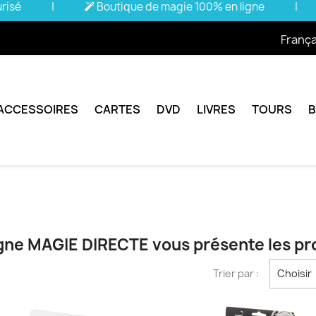
urisé
|
Boutique de magie 100% en ligne
|
França
ACCESSOIRES
CARTES
DVD
LIVRES
TOURS
igne MAGIE DIRECTE vous présente les p
Trier par :
Choisir