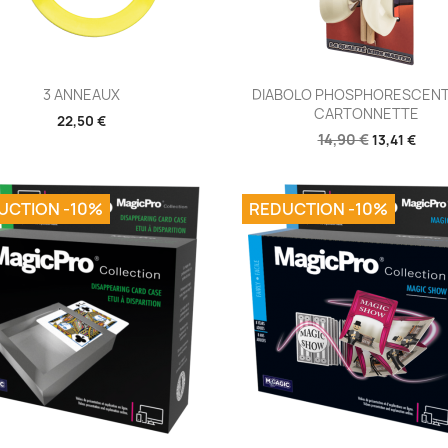
Aperçu rapide
Aperçu rapide


3 ANNEAUX
DIABOLO PHOSPHORESCENT
CARTONNETTE
22,50 €
14,90 €
13,41 €
UCTION -10%
REDUCTION -10%