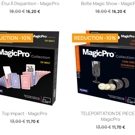
Aperçu rapide
Aperçu rapide


 Étui À Disparition - MagicPro
Boîte Magic Show - Magic
18,00 €
18,00 €
16,20 €
16,20 €
UCTION -10%
REDUCTION -10%
Aperçu rapide
Aperçu rapide


Top Impact - MagicPro
TELEPORTATION DE PIECE
MagicPro
13,00 €
11,70 €
13,00 €
11,70 €