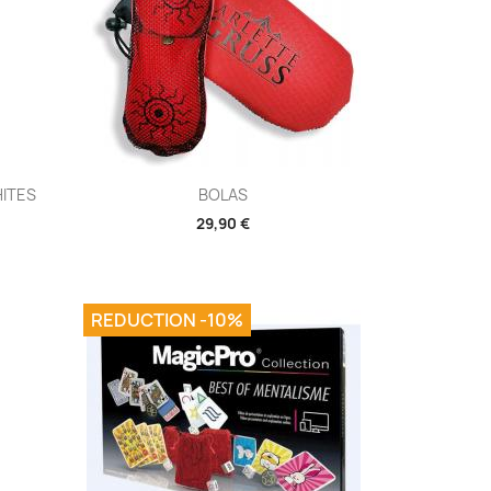
Aperçu rapide

ITES
BOLAS
29,90 €
REDUCTION -10%