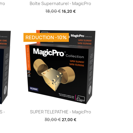
Aperçu rapide

Pro
Boîte Supernaturel - MagicPro
18,00 €
16,20 €
REDUCTION -10%
Aperçu rapide

S -
SUPER TELEPATHIE - MagicPro
30,00 €
27,00 €