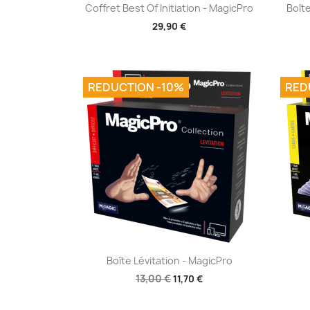
Aperçu rapide

Coffret Best Of Initiation - MagicPro
Boîte
29,90 €
REDUCTION -10%
RED
Aperçu rapide

Boîte Lévitation - MagicPro
13,00 €
11,70 €