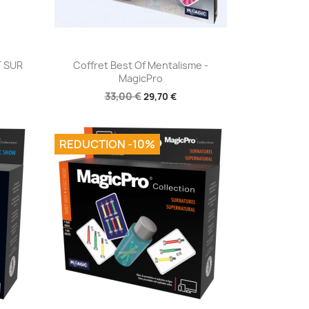
Aperçu rapide

 SUR
Coffret Best Of Mentalisme -
MagicPro
33,00 €
29,70 €
REDUCTION -10%