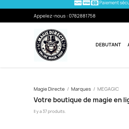
Paiement séc
Appelez-nous :
0782881758
DEBUTANT
Magie Directe
Marques
MEGAGIC
Votre boutique de magie en l
Il y a 37 produits.