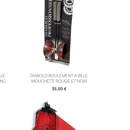
Aperçu rapide

LLE
DIABOLO ROULEMENT A BILLE
ANC
MOUCHETE ROUGE ET NOIR
35,00 €