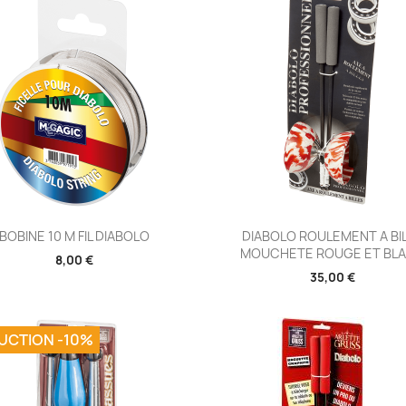
Aperçu rapide
Aperçu rapide


BOBINE 10 M FIL DIABOLO
DIABOLO ROULEMENT A BI
MOUCHETE ROUGE ET BL
8,00 €
35,00 €
UCTION -10%