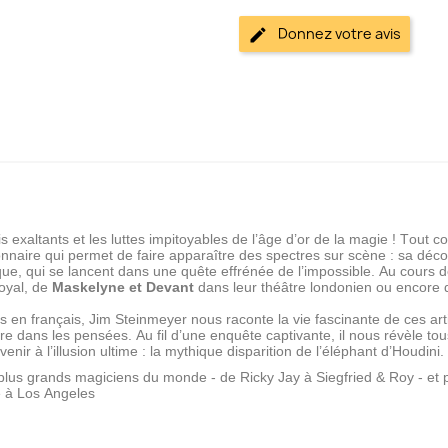
Donnez votre avis
s exaltants et les luttes impitoyables de l’âge d’or de la magie ! Tout
onnaire qui permet de faire apparaître des spectres sur scène : sa déc
que, qui se lancent dans une quête effrénée de l’impossible. Au cours 
oyal, de
Maskelyne et Devant
dans leur théâtre londonien ou encore
s en français, Jim Steinmeyer nous raconte la vie fascinante de ces arti
e dans les pensées. Au fil d’une enquête captivante, il nous révèle to
enir à l’illusion ultime : la mythique disparition de l’éléphant d’Houdini.
 plus grands magiciens du monde - de Ricky Jay à Siegfried & Roy - et p
le à Los Angeles