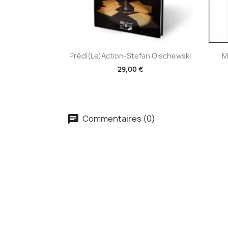
Aperçu rapide

Prédi(le)action-Stefan Olschewski
M
29,00 €
Commentaires (0)