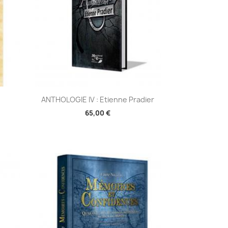
Aperçu rapide

ANTHOLOGIE IV : Etienne Pradier
65,00 €