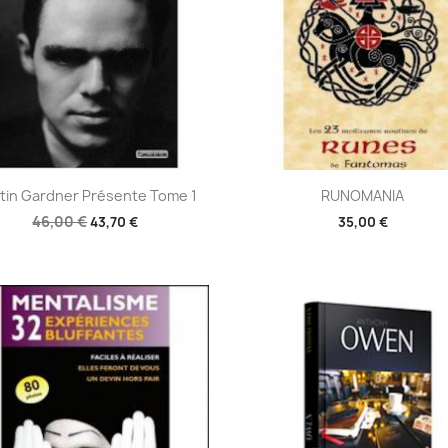
Aperçu rapide
Aperçu rapide


tin Gardner Présente Tome 1
RUNOMANIA
46,00 €
43,70 €
35,00 €