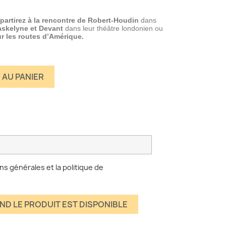
partirez à la rencontre de Robert-Houdin
dans
skelyne et Devant
dans leur théâtre londonien ou
ur les routes d’Amérique.
 AU PANIER
ns générales et la politique de
ND LE PRODUIT EST DISPONIBLE