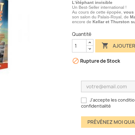
L'éléphant invisible
Un Best-Seller international !
Au cours de cette épopée,
vous 
son salon du Palais-Royal, de
Ma
encore de
Kellar et Thurston s
Quantité

AJOUTER

Rupture de Stock
J'accepte les conditio
confidentialité
PRÉVÉNEZ MOI QUA