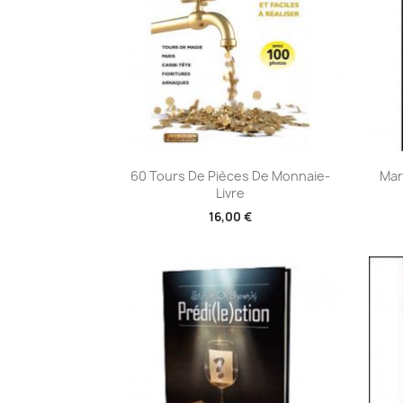
Aperçu rapide

60 Tours De Pièces De Monnaie-
Mar
Livre
16,00 €