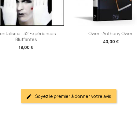
Aperçu rapide
Aperçu rapide


entalisme : 32 Expériences
Owen-Anthony Owen
Bluffantes
40,00 €
18,00 €
Soyez le premier à donner votre avis