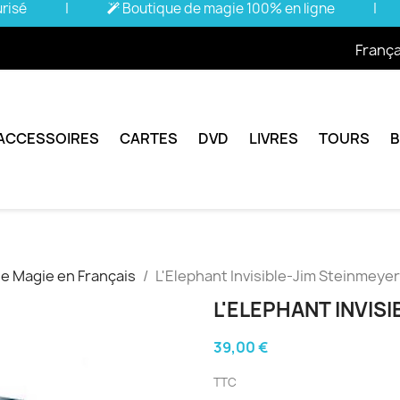
urisé
|
Boutique de magie 100% en ligne
|
França
ACCESSOIRES
CARTES
DVD
LIVRES
TOURS
de Magie en Français
L'Elephant Invisible-Jim Steinmeyer
L'ELEPHANT INVIS
39,00 €
TTC