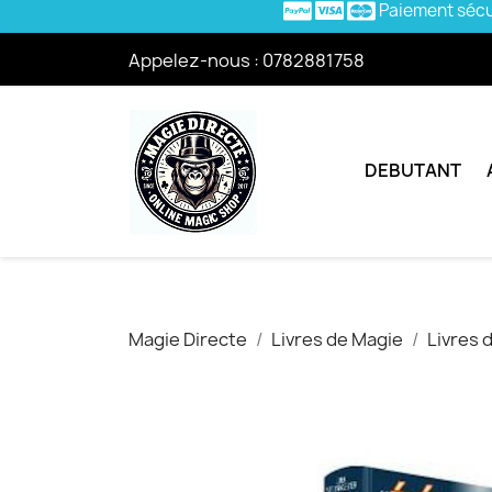
Paiement séc
Appelez-nous :
0782881758
DEBUTANT
Magie Directe
Livres de Magie
Livres 