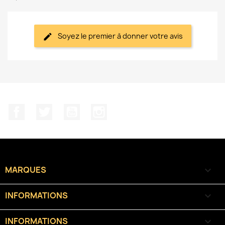
Soyez le premier à donner votre avis
Facebook
Twitter
YouTube
Instagram
MARQUES

INFORMATIONS

INFORMATIONS
keyboard_arrow_down