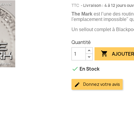
TTC
Livraison : 4 à 12 jours ou
The Mark
est l’une des routi
l'emplacement impossible" q
Un sellout complet à Blackpool
Quantité

AJOUTER

En Stock
Donnez votre avis