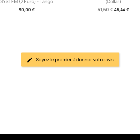
SYSTEM (2 Euro) - Tango
(Dollar)
51,60 €
90,00 €
46,44 €
Soyez le premier à donner votre avis