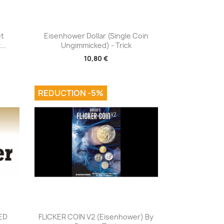
Aperçu rapide

et
Eisenhower Dollar (Single Coin
..
Ungimmicked) - Trick
10,80 €
REDUCTION -5%
Aperçu rapide

ED
FLICKER COIN V2 (Eisenhower) By