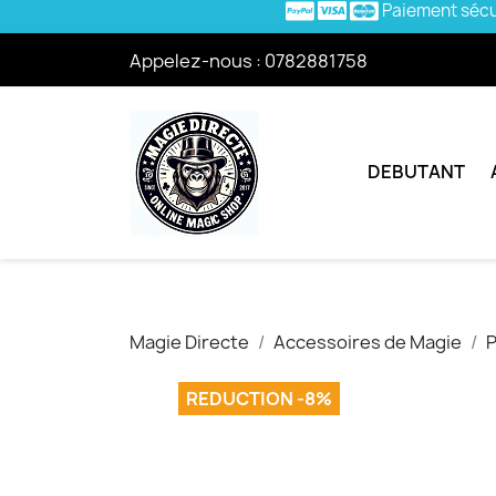
Paiement séc
Appelez-nous :
0782881758
DEBUTANT
Magie Directe
Accessoires de Magie
P
REDUCTION -8%