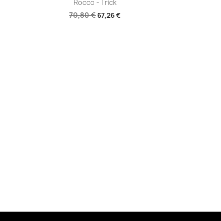
Rocco - Trick
70,80 €
67,26 €