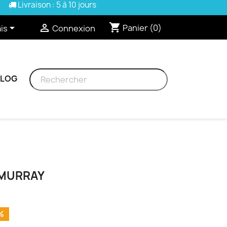
Livraison : 5 à 10 jours
shopping_cart


Panier
(0)
is
Connexion
BLOG
 MURRAY
%