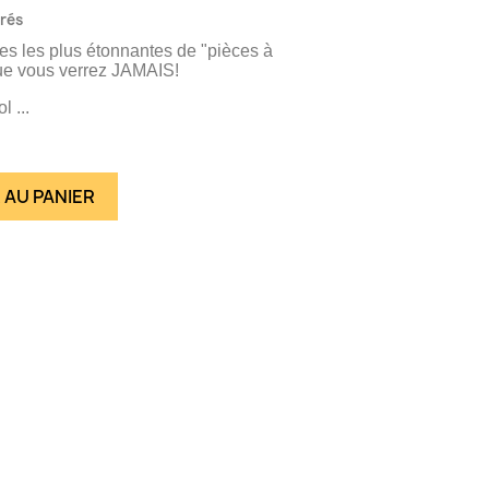
vrés
nes les plus étonnantes de "pièces à
ue vous verrez JAMAIS!
 ...
 AU PANIER