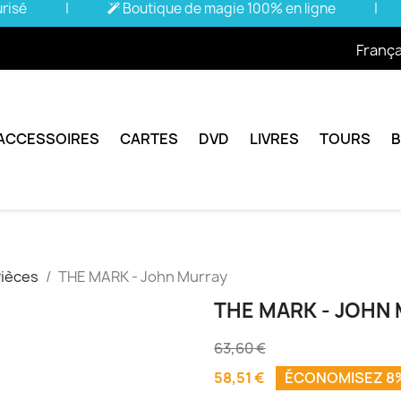
urisé
|
Boutique de magie 100% en ligne
|
França
ACCESSOIRES
CARTES
DVD
LIVRES
TOURS
ièces
THE MARK - John Murray
THE MARK - JOHN
63,60 €
58,51 €
ÉCONOMISEZ 8