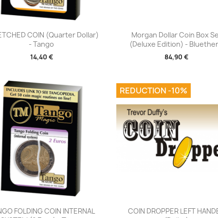
Aperçu rapide
Aperçu rapide


TCHED COIN (Quarter Dollar)
Morgan Dollar Coin Box S
- Tango
(Deluxe Edition) - Bluether.
14,40 €
84,90 €
REDUCTION -10%
Aperçu rapide
Aperçu rapide


NGO FOLDING COIN INTERNAL
COIN DROPPER LEFT HAND