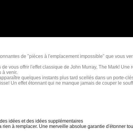
 étonnantes de "pièces à l'emplacement impossible" que vous ve
de vous offrir l'effet classique de John Murray, The Mark! Une 
 à venir.
pparaître quelques instants plus tard scellés dans un porte-clé
aisse! Un effet étonnant qui ne manque jamais de couper le souff
c des idées et des idées supplémentaires
'y a rien à remplacer. Une merveille absolue garantie d'étonner tou