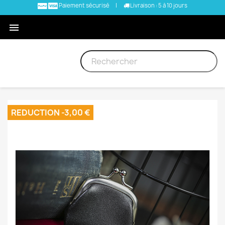
Paiement sécurisé
|
Livraison : 5 à 10 jours

REDUCTION -3,00 €