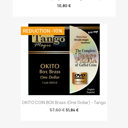
10,80 €
REDUCTION -10%
OKITO COIN BOX Brass (One Dollar) - Tango
57,60 €
51,84 €