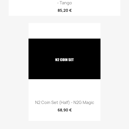
- Tango
85,20 €
N2 Coin Set (Half) - N2G Magic
68,90 €