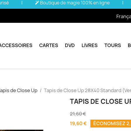
urisé
|
Boutique de magie 100% en ligne
|
França
ACCESSOIRES
CARTES
DVD
LIVRES
TOURS
apis de Close Up
Tapis de Close Up 28X40 Standard (Ve
TAPIS DE CLOSE U
21,60 €
19,60 €
ÉCONOMISEZ 2,