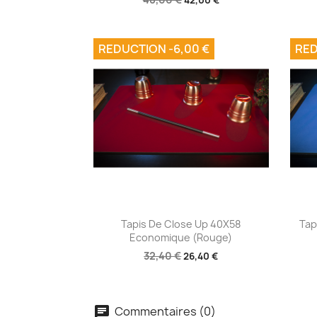
REDUCTION -6,00 €
RED
Aperçu rapide

Tapis De Close Up 40X58
Tap
Economique (Rouge)
32,40 €
26,40 €
Commentaires (0)