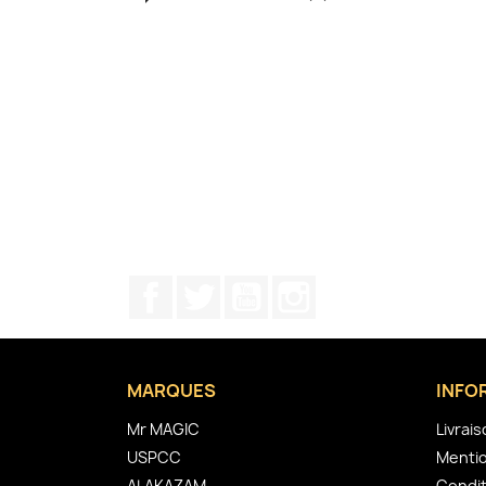
Facebook
Twitter
YouTube
Instagram
MARQUES
INFO
Mr MAGIC
Livrai
USPCC
Mentio
ALAKAZAM
Condit