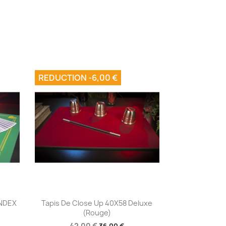
REDUCTION -6,00 €
Aperçu rapide

INDEX
Tapis De Close Up 40X58 Deluxe
(Rouge)
42,00 €
36,00 €