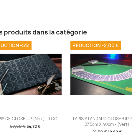
s produits dans la catégorie
UCTION -5%
REDUCTION -2,00 €
Aperçu rapide
Aperçu rapide


IS DE CLOSE UP (Noir) - TCC
TAPIS STANDARD CLOSE-UP 
27,5cm X 40cm - (Vert)
57,60 €
54,72 €
21,60 €
19,60 €