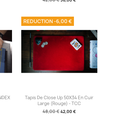
REDUCTION -6,00 €
Aperçu rapide

INDEX
Tapis De Close Up 50X34 En Cuir
Large (Rouge) - TCC
48,00 €
42,00 €