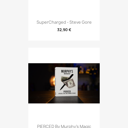
SuperCharged - Steve Gore
32,90 €
PIERCED By Murphy's Magic