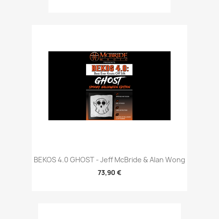
BEKOS 4.0 GHOST - Jeff McBride & Alan Wong
73,90 €