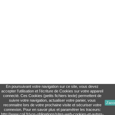
En poursuivant votre navigation sur ce site, vous devez
accepter l’utilisation et l'écriture de Cookies sur votre appareil
connecté. Ces Cookies (petits fichiers texte) permettent de
suivre votre navigation, actualiser votre panier, vous
J'acc
reconnaitre lors de votre prochaine visite et sécuriser votre
connexion. Pour en savoir plus et paramétrer les traceurs:
http://www.cnil.fr/vos-obligations/sites-web-cookies-et-autres-