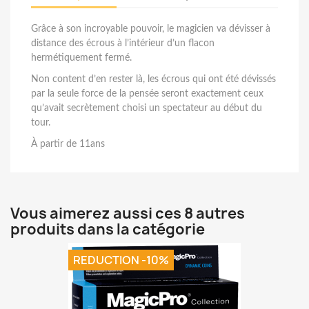
Grâce à son incroyable pouvoir, le magicien va dévisser à
distance des écrous à l’intérieur d’un flacon
hermétiquement fermé.
Non content d’en rester là, les écrous qui ont été dévissés
par la seule force de la pensée seront exactement ceux
qu’avait secrètement choisi un spectateur au début du
tour.
À partir de 11ans
Vous aimerez aussi ces 8 autres
produits dans la catégorie
REDUCTION -10%