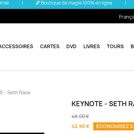
urisé
|
Boutique de magie 100% en ligne
|
França
ACCESSOIRES
CARTES
DVD
LIVRES
TOURS
 - Seth Race
KEYNOTE - SETH 
48,00 €
42,90 €
ÉCONOMISEZ 5,