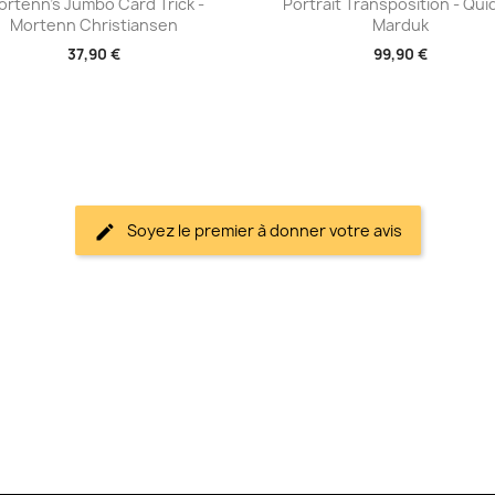


rtenn's Jumbo Card Trick -
Portrait Transposition - Qu
Mortenn Christiansen
Marduk
37,90 €
99,90 €
Soyez le premier à donner votre avis