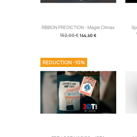
Aperçu rapide

RIBBON PREDICTION - Magie Climax
Sp
152,00 €
144,40 €
REDUCTION -10%
Aperçu rapide