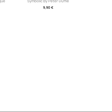

ique
Symbolic By Peter Duffie
9,90 €