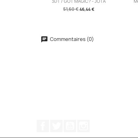

3DT / GOT MAGIC? - JOTA
Mo
51,60 €
46,44 €
Commentaires (0)
Facebook
Twitter
YouTube
Instagram