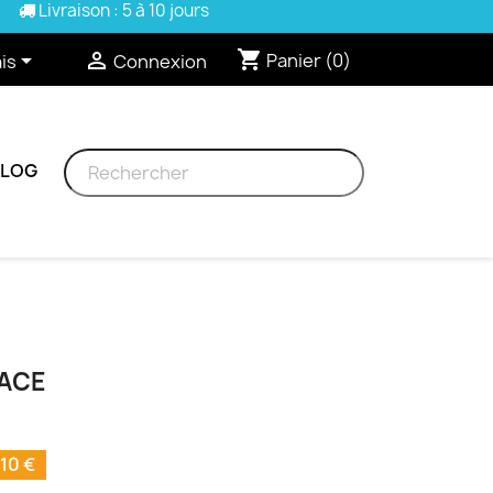
Livraison : 5 à 10 jours
shopping_cart


Panier
(0)
is
Connexion
BLOG
RACE
10 €