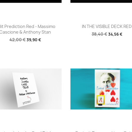
Aperçu rapide
Aperçu rapide


lit Prediction Red - Massimo
IN THE VISIBLE DECK RED
Cascione & Anthony Stan
38,40 €
34,56 €
42,00 €
39,90 €
Aperçu rapide
Aperçu rapide