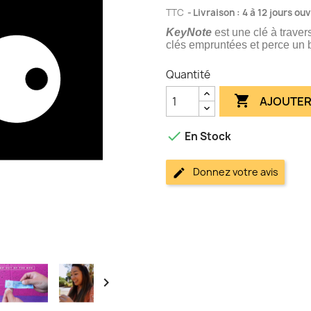
TTC
Livraison : 4 à 12 jours ou
KeyNote
est une clé à travers
clés empruntées et perce un b
Quantité

AJOUTER

En Stock
Donnez votre avis
