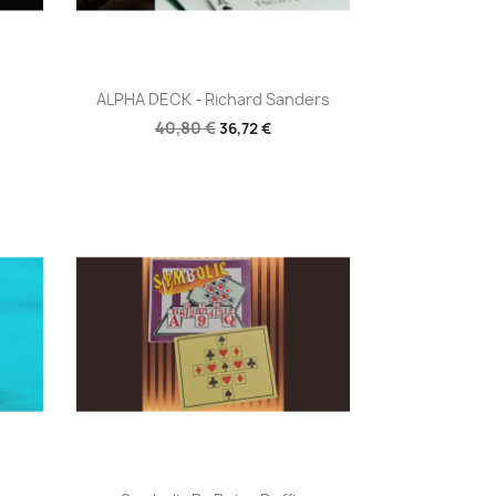
Aperçu rapide

ALPHA DECK - Richard Sanders
40,80 €
36,72 €
Aperçu rapide