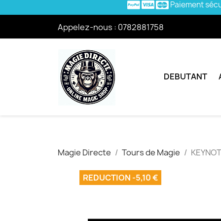
Paiement séc
Appelez-nous :
0782881758
DEBUTANT
Magie Directe
Tours de Magie
KEYNOTE
REDUCTION -5,10 €