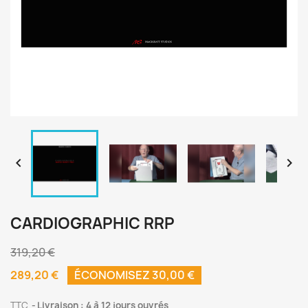


CARDIOGRAPHIC RRP
319,20 €
289,20 €
ÉCONOMISEZ 30,00 €
TTC
Livraison : 4 à 12 jours ouvrés