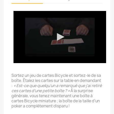
Sortez un jeu de cartes Bicycle et sortez-le de sa
boîte. Étalez les cartes sur la table en demandant
:
« Est-ce que quelqu'un a remarqué que j'ai retiré
ces cartes d'une petite boîte ? »
À la surprise
générale, vous tenez maintenant une boîte à
cartes Bicycle miniature ; la boîte de la taille d'un
poker a complètement disparu !