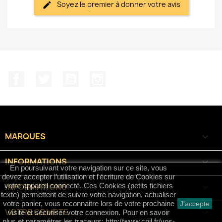
Soyez le premier à donner votre avis
Facebook
Twitter
YouTube
Instagram
MARQUES

INFORMATIONS

En poursuivant votre navigation sur ce site, vous
devez accepter l’utilisation et l'écriture de Cookies sur
INFORMATIONS
keyboard_arrow_down
votre appareil connecté. Ces Cookies (petits fichiers
texte) permettent de suivre votre navigation, actualiser
votre panier, vous reconnaitre lors de votre prochaine
J'accepte
VOTRE COMPTE

visite et sécuriser votre connexion. Pour en savoir
plus et paramétrer les traceurs: http://www.cnil.fr/vos-