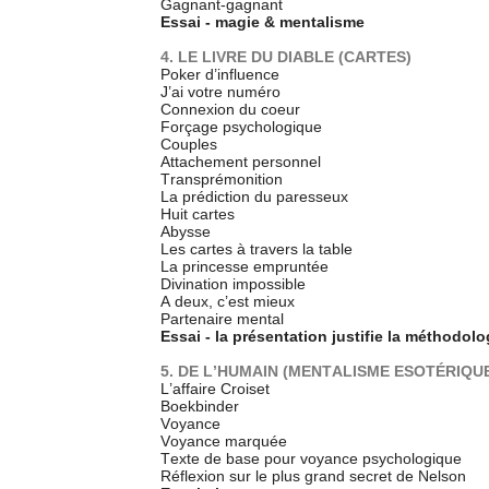
Gagnant-gagnant
Essai - magie & mentalisme
4. LE LIVRE DU DIABLE (CARTES)
Poker d’influence
J’ai votre numéro
Connexion du coeur
Forçage psychologique
Couples
Attachement personnel
Transprémonition
La prédiction du paresseux
Huit cartes
Abysse
Les cartes à travers la table
La princesse empruntée
Divination impossible
A deux, c’est mieux
Partenaire mental
Essai - la présentation justifie la méthodolo
5. DE L’HUMAIN (MENTALISME ESOTÉRIQU
L’affaire Croiset
Boekbinder
Voyance
Voyance marquée
Texte de base pour voyance psychologique
Réflexion sur le plus grand secret de Nelson