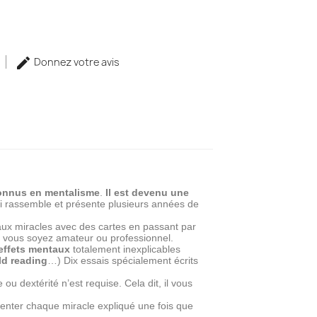
Donnez votre avis
 connus en mentalisme
.
Il est devenu une
qui rassemble et présente plusieurs années de
ux miracles avec des cartes en passant par
e vous soyez amateur ou professionnel.
effets mentaux
totalement inexplicables
ld reading
…) Dix essais spécialement écrits
u dextérité n’est requise. Cela dit, il vous
senter chaque miracle expliqué une fois que