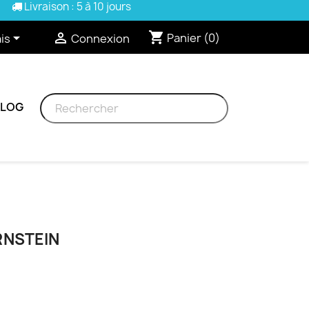
Livraison : 5 à 10 jours
shopping_cart


Panier
(0)
is
Connexion
BLOG
RNSTEIN