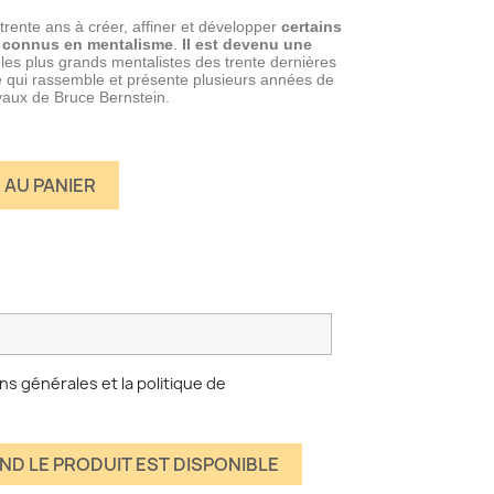
trente ans à créer, affiner et développer
certains
ts connus en mentalisme
.
Il est devenu une
les plus grands mentalistes des trente dernières
iné qui rassemble et présente plusieurs années de
avaux de Bruce Bernstein.
 AU PANIER
ns générales et la politique de
ND LE PRODUIT EST DISPONIBLE