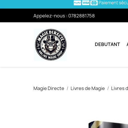
Paiement séc
Appelez-nous :
0782881758
DEBUTANT
Magie Directe
Livres de Magie
Livres 