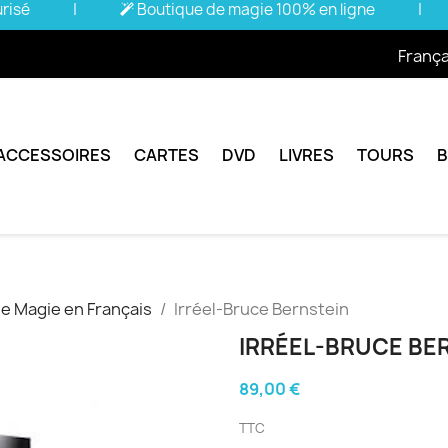
urisé
|
Boutique de magie 100% en ligne
|
França
ACCESSOIRES
CARTES
DVD
LIVRES
TOURS
de Magie en Français
Irréel-Bruce Bernstein
IRRÉEL-BRUCE BE
89,00 €
TTC