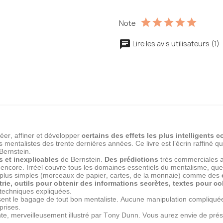
Note
Lire les avis utilisateurs (1)
éer, affiner et développer
certains des effets les plus intelligents
 mentalistes des trente dernières années. Ce livre est l’écrin raffiné 
Bernstein.
s et inexplicables
de Bernstein.
Des prédictions
très commerciales a
 encore. Irréel couvre tous les domaines essentiels du mentalisme, qu
es plus simples (morceaux de papier, cartes, de la monnaie) comme des
ie, outils pour obtenir des informations secrètes, textes pour co
 techniques expliquées.
sent le bagage de tout bon mentaliste. Aucune manipulation compliquée o
prises.
nte, merveilleusement illustré par Tony Dunn. Vous aurez envie de pré