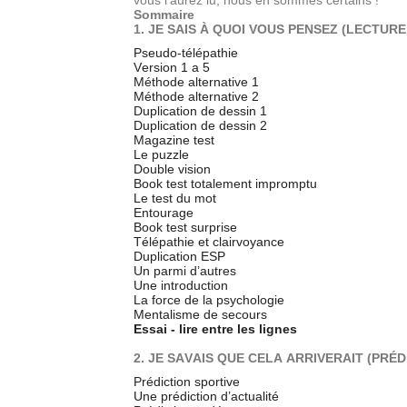
vous l’aurez lu, nous en sommes certains !
Sommaire
1. JE SAIS À QUOI VOUS PENSEZ (LECTURE
Pseudo-télépathie
Version 1 a 5
Méthode alternative 1
Méthode alternative 2
Duplication de dessin 1
Duplication de dessin 2
Magazine test
Le puzzle
Double vision
Book test totalement impromptu
Le test du mot
Entourage
Book test surprise
Télépathie et clairvoyance
Duplication ESP
Un parmi d’autres
Une introduction
La force de la psychologie
Mentalisme de secours
Essai - lire entre les lignes
2. JE SAVAIS QUE CELA ARRIVERAIT (PRÉD
Prédiction sportive
Une prédiction d’actualité